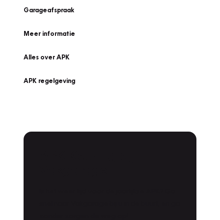
Garageafspraak
Meer informatie
Alles over APK
APK regelgeving
APK Keuring bij
Vakgarage!
Is het weer tijd voor de jaarlijkse APK? Ga
snel naar Vakgarage bij u in de buurt, en ga
zonder zorgen de weg op!