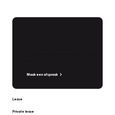
Plan een
Werkplaatsafspraak
Is uw auto toe aan Onderhoud,
Bandenwissel of een Vakantiecheck? Plan
online een afspraak!
Maak een afspraak
Lease
Private lease