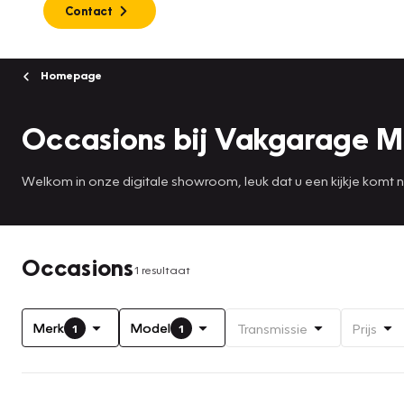
Contact
Homepage
Occasions bij Vakgarage 
Welkom in onze digitale showroom, leuk dat u een kijkje komt
Occasions
1 resultaat
Merk
Model
Transmissie
Prijs
1
1