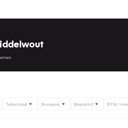
Middelwout
 nemen.
Tellerstand
Bouwjaar
Brandstof
BTW / ma