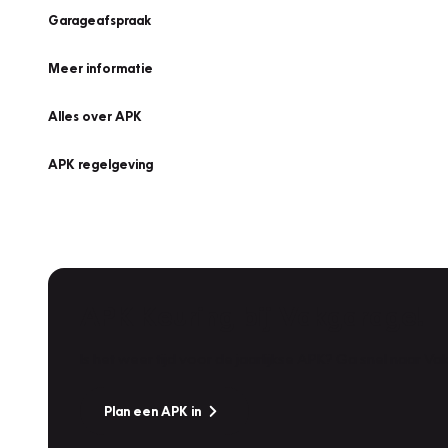
Garageafspraak
Meer informatie
Alles over APK
APK regelgeving
APK Keuring bij Vakgarage!
Is het weer tijd voor de jaarlijkse APK? Ga snel naar V
Plan een APK in