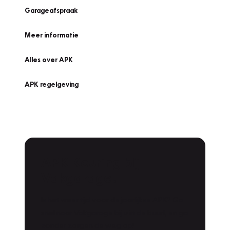
Garageafspraak
Meer informatie
Alles over APK
APK regelgeving
APK Keuring bij
Vakgarage!
Is het weer tijd voor de jaarlijkse APK? Ga
snel naar Vakgarage bij u in de buurt, en ga
zonder zorgen de weg op!