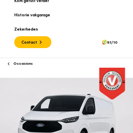
Kom gerust verder
Historie vakgarage
Zekerheden
Contact
9.1/10
Occasions