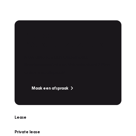
Plan een
Werkplaatsafspraak
Is uw auto toe aan Onderhoud,
Bandenwissel of een Vakantiecheck? Plan
online een afspraak!
Maak een afspraak
Lease
Private lease