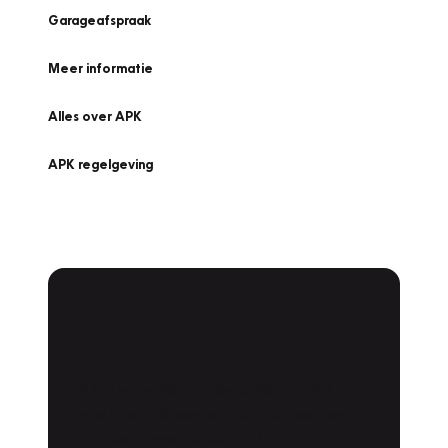
Garageafspraak
Meer informatie
Alles over APK
APK regelgeving
APK Keuring bij
Vakgarage!
Is het weer tijd voor de jaarlijkse APK? Ga
snel naar Vakgarage bij u in de buurt, en ga
zonder zorgen de weg op!