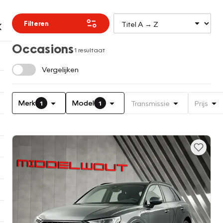
Filteren
Occasions
1 resultaat
Vergelijken
Merk
Model
Transmissie
Prijs
1
1