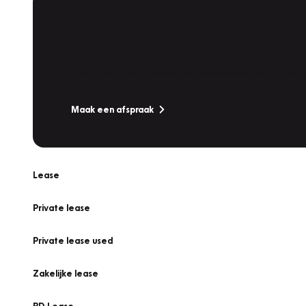
Plan een
Werkplaatsafspraak
Is uw auto toe aan Onderhoud, Bandenwissel of een Va
Maak een afspraak
Lease
Private lease
Private lease used
Zakelijke lease