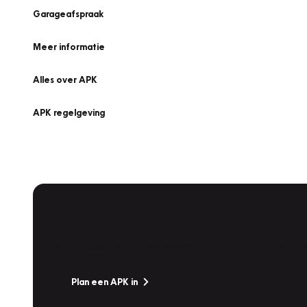
Garageafspraak
Meer informatie
Alles over APK
APK regelgeving
APK Keuring bij Vakgarage!
Is het weer tijd voor de jaarlijkse APK? Ga snel naar V
Plan een APK in