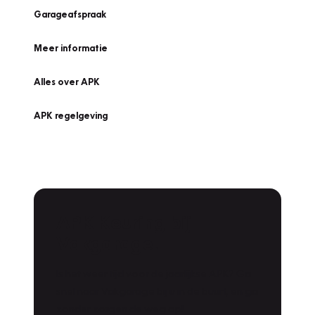
Garageafspraak
Meer informatie
Alles over APK
APK regelgeving
APK Keuring bij
Vakgarage!
Is het weer tijd voor de jaarlijkse APK? Ga
snel naar Vakgarage bij u in de buurt, en ga
zonder zorgen de weg op!