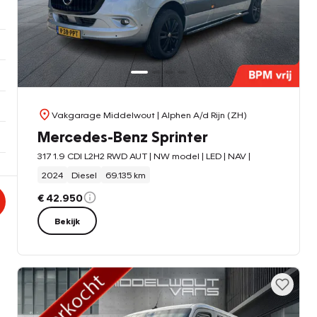
Vakgarage Middelwout
| Alphen A/d Rijn (ZH)
Mercedes-Benz Sprinter
317 1.9 CDI L2H2 RWD AUT | NW model | LED | NAV |
2024
Diesel
69.135 km
€ 42.950
Bekijk