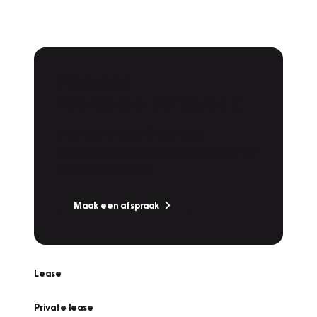
Plan een
Werkplaatsafspraak
Is uw auto toe aan Onderhoud,
Bandenwissel of een Vakantiecheck? Plan
online een afspraak!
Maak een afspraak
Lease
Private lease