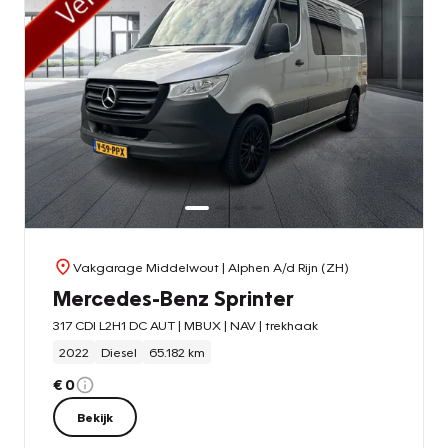
Vakgarage Middelwout
| Alphen A/d Rijn (ZH)
Mercedes-Benz Sprinter
317 CDI L2H1 DC AUT | MBUX | NAV | trekhaak
2022
Diesel
65.182 km
€ 0
Bekijk