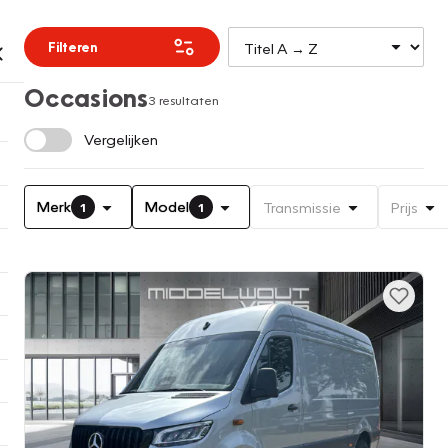
Filteren
Occasions
3 resultaten
Vergelijken
Merk
Model
Transmissie
Prijs
1
1