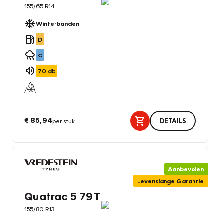
155/65 R14
Winterbanden
D
C
70
db
€ 85,94
per stuk
DETAILS
Aanbevolen
Levenslange Garantie
Quatrac 5 79T
155/80 R13