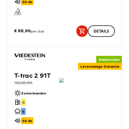
69
db
€ 88,86
per stuk
DETAILS
Aanbevolen
Levenslange Garantie
T-trac 2 91T
195/65 R15
Zomerbanden
C
B
69
db