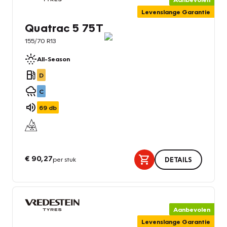
Levenslange Garantie
Quatrac 5 75T
155/70 R13
All-Season
D
C
69
db
€ 90,27
per stuk
DETAILS
Aanbevolen
Levenslange Garantie