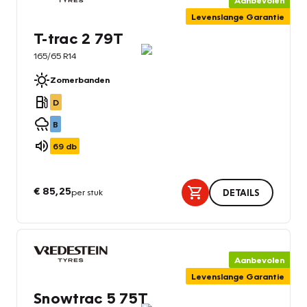
Levenslange Garantie
T-trac 2 79T
165/65 R14
Zomerbanden
D
B
69
db
€ 85,25
per stuk
DETAILS
Aanbevolen
Levenslange Garantie
Snowtrac 5 75T