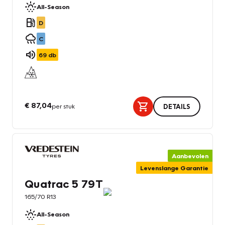
All-Season
D
C
69
db
€ 87,04
per stuk
DETAILS
Aanbevolen
Levenslange Garantie
Quatrac 5 79T
165/70 R13
All-Season