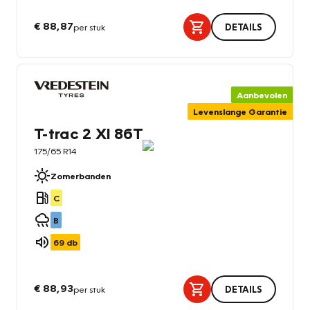
€ 88,87
per stuk
DETAILS
Aanbevolen
Levenslange Garantie
T-trac 2 Xl 86T
175/65 R14
Zomerbanden
C
B
69
db
€ 88,93
per stuk
DETAILS