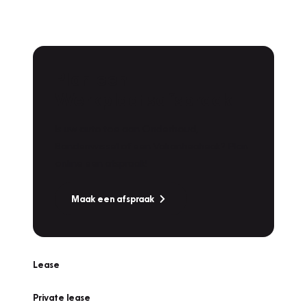
Plan een
Werkplaatsafspraak
Is uw auto toe aan Onderhoud,
Bandenwissel of een Vakantiecheck? Plan
online een afspraak!
Maak een afspraak
Lease
Private lease