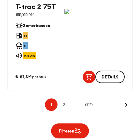
T-trac 2 75T
155/65 R14
Zomerbanden
D
B
69
db
€ 91,04
per stuk
DETAILS
Volge
1
2
...
619
Filteren