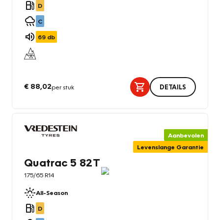
D
C
69
db
€ 88,02
per stuk
DETAILS
Aanbevolen
Levenslange Garantie
Quatrac 5 82T
175/65 R14
All-Season
D