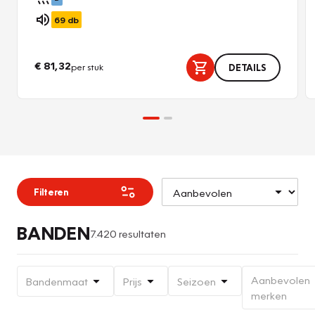
69
db
€ 81,32
per stuk
DETAILS
Filteren
BANDEN
7.420 resultaten
Aanbevolen
Bandenmaat
Prijs
Seizoen
merken