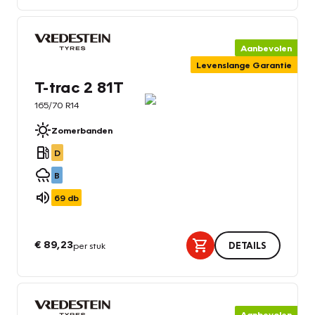
Aanbevolen
Levenslange Garantie
T-trac 2 81T
165/70 R14
Zomerbanden
D
B
69
db
€ 89,23
per stuk
DETAILS
Aanbevolen