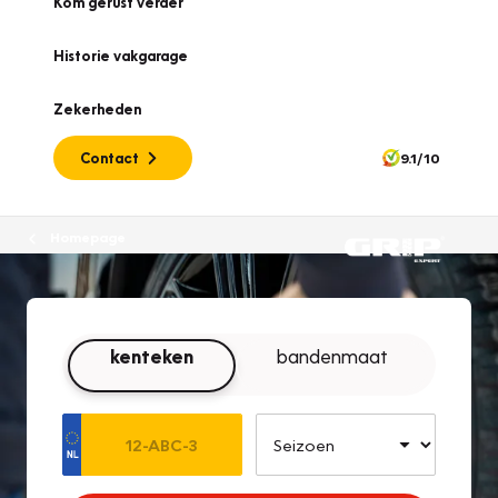
Kom gerust verder
Historie vakgarage
Zekerheden
Contact
9.1/10
Homepage
kenteken
bandenmaat