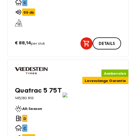
C
69
db
€ 88,14
per stuk
DETAILS
Aanbevolen
Levenslange Garantie
Quatrac 5 75T
145/80 R13
All-Season
D
C