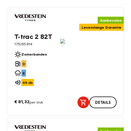
Aanbevolen
Levenslange Garantie
T-trac 2 82T
175/65 R14
Zomerbanden
D
B
69
db
€ 81,32
per stuk
DETAILS
Aanbevolen