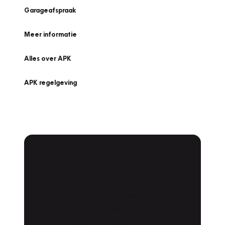
Garageafspraak
Meer informatie
Alles over APK
APK regelgeving
APK Keuring bij
Vakgarage!
Is het weer tijd voor de jaarlijkse APK? Ga
snel naar Vakgarage bij u in de buurt, en ga
zonder zorgen de weg op!