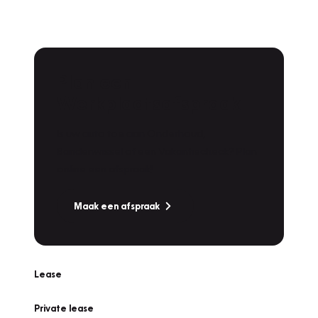
Plan een
Werkplaatsafspraak
Is uw auto toe aan Onderhoud,
Bandenwissel of een Vakantiecheck? Plan
online een afspraak!
Maak een afspraak
Lease
Private lease