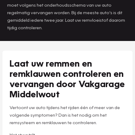
moet volgens het onderhoudsschema van uw auto
regelmatig vervangen worden. Bij de meeste auto’s is dit
gemiddeld iedere twee jaar. Laat uw remvloeistof daarom
tijdig controleren.
Laat uw remmen en
remklauwen controleren en
vervangen door Vakgarage
Middelwout
Vertoont uw auto tijdens het rijden één of meer van de
volgende symptomen? Dan is het nodig om het
remsysteem en remklauwen te controleren.
Het stuur trilt.