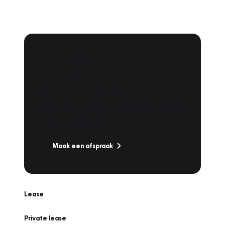
Plan een
Werkplaatsafspraak
Is uw auto toe aan Onderhoud,
Bandenwissel of een Vakantiecheck? Plan
online een afspraak!
Maak een afspraak
Lease
Private lease