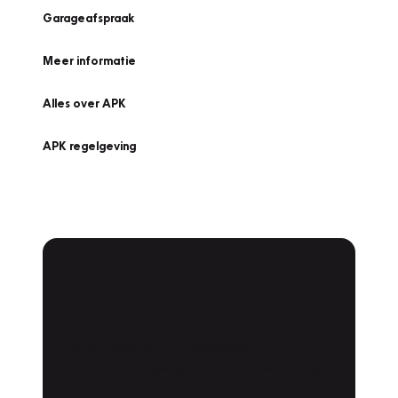
Garageafspraak
Meer informatie
Alles over APK
APK regelgeving
APK Keuring bij
Vakgarage!
Is het weer tijd voor de jaarlijkse APK? Ga
snel naar Vakgarage bij u in de buurt, en ga
zonder zorgen de weg op!