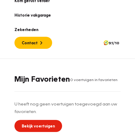
Kom gerust verder
Historie vakgarage
Zekerheden
Contact
9.1/10
Mijn Favorieten
0
voertuig
en
in favorieten
U heeft nog geen voertuigen toegevoegd aan uw
favorieten.
Bekijk voertuigen