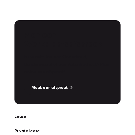
Plan een
Werkplaatsafspraak
Is uw auto toe aan Onderhoud,
Bandenwissel of een Vakantiecheck? Plan
online een afspraak!
Maak een afspraak
Lease
Private lease