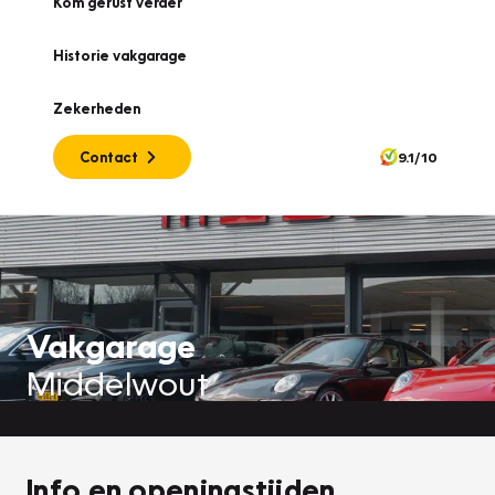
Kom gerust verder
Historie vakgarage
Zekerheden
Contact
9.1/10
Vakgarage
Middelwout
Info en openingstijden