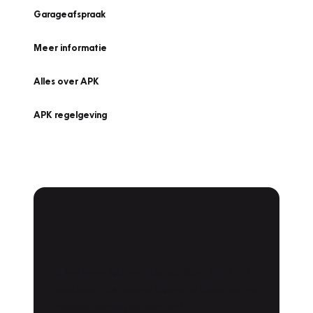
Garageafspraak
Meer informatie
Alles over APK
APK regelgeving
APK Keuring bij
Vakgarage!
Is het weer tijd voor de jaarlijkse APK? Ga
snel naar Vakgarage bij u in de buurt, en ga
zonder zorgen de weg op!