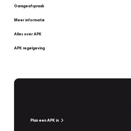
Garageafspraak
Meer informatie
Alles over APK
APK regelgeving
APK Keuring bij Vakgarage!
Is het weer tijd voor de jaarlijkse APK? Ga snel naar V
Plan een APK in