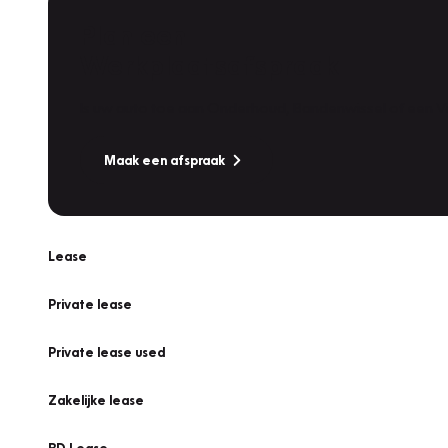
Plan een
Werkplaatsafspraak
Is uw auto toe aan Onderhoud, Bandenwissel of een Va
Maak een afspraak
Lease
Private lease
Private lease used
Zakelijke lease