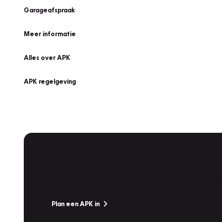
Garageafspraak
Meer informatie
Alles over APK
APK regelgeving
APK Keuring bij Vakgarage!
Is het weer tijd voor de jaarlijkse APK? Ga snel naar V
Plan een APK in