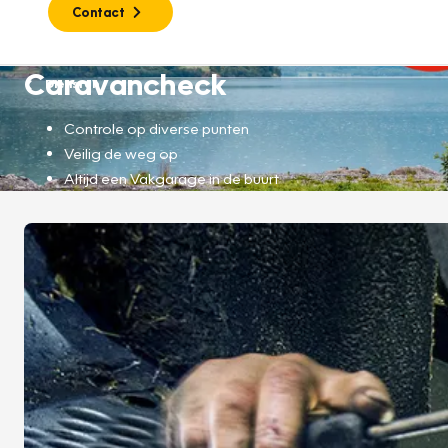
Contact
Caravancheck
Diensten
Controle op diverse punten
Veilig de weg op
Altijd een Vakgarage in de buurt