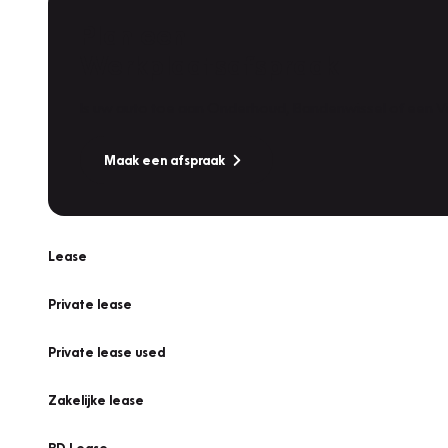
Plan een
Werkplaatsafspraak
Is uw auto toe aan Onderhoud, Bandenwissel of een Va
Maak een afspraak
Lease
Private lease
Private lease used
Zakelijke lease