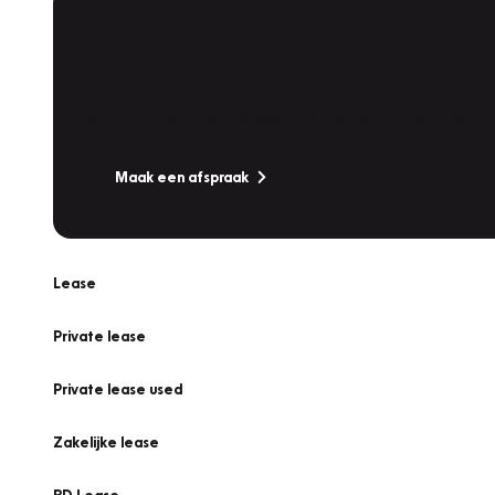
Plan een
Werkplaatsafspraak
Is uw auto toe aan Onderhoud, Bandenwissel of een Va
Maak een afspraak
Lease
Private lease
Private lease used
Zakelijke lease