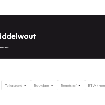
Middelwout
 nemen.
Tellerstand
Bouwjaar
Brandstof
BTW / ma