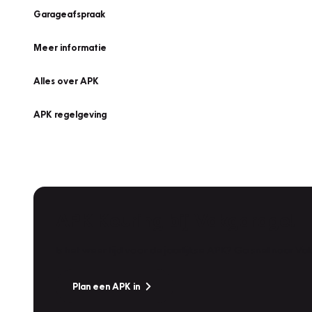
Garageafspraak
Meer informatie
Alles over APK
APK regelgeving
APK Keuring bij Vakgarage!
Is het weer tijd voor de jaarlijkse APK? Ga snel naar V
Plan een APK in