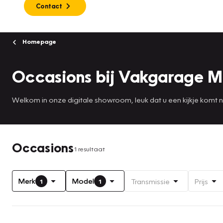
Contact
Homepage
Occasions bij Vakgarage 
Welkom in onze digitale showroom, leuk dat u een kijkje komt
Occasions
1 resultaat
Merk
Model
Transmissie
Prijs
1
1