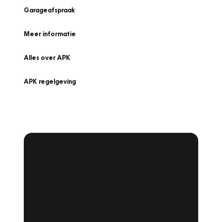
Garageafspraak
Meer informatie
Alles over APK
APK regelgeving
APK Keuring bij
Vakgarage!
Is het weer tijd voor de jaarlijkse APK? Ga
snel naar Vakgarage bij u in de buurt, en ga
zonder zorgen de weg op!