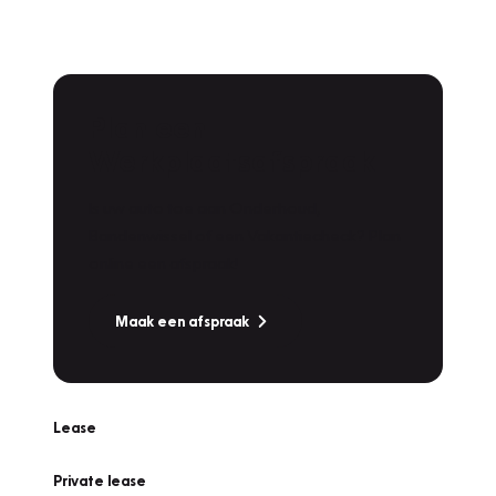
Plan een
Werkplaatsafspraak
Is uw auto toe aan Onderhoud,
Bandenwissel of een Vakantiecheck? Plan
online een afspraak!
Maak een afspraak
Lease
Private lease