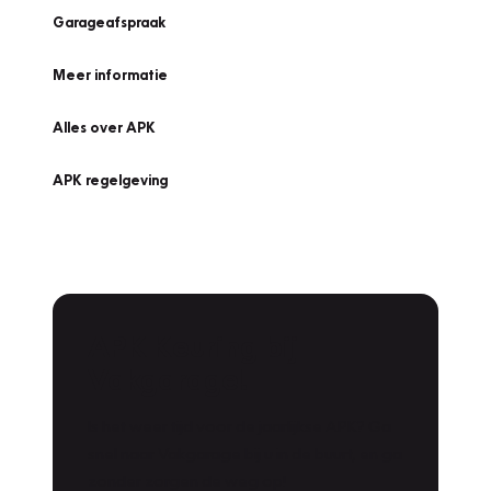
Garageafspraak
Meer informatie
Alles over APK
APK regelgeving
APK Keuring bij
Vakgarage!
Is het weer tijd voor de jaarlijkse APK? Ga
snel naar Vakgarage bij u in de buurt, en ga
zonder zorgen de weg op!