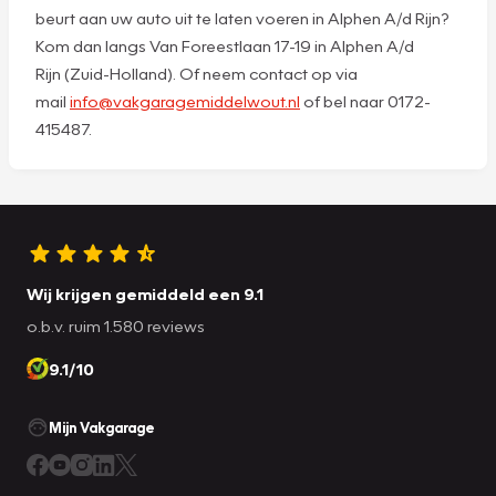
beurt aan uw auto uit te laten voeren in Alphen A/d Rijn?
Kom dan langs Van Foreestlaan 17-19 in Alphen A/d
Rijn (Zuid-Holland). Of neem contact op via
mail
info@vakgaragemiddelwout.nl
of bel naar 0172-
415487.
Wij krijgen gemiddeld een 9.1
o.b.v. ruim 1.580 reviews
9.1/10
Mijn Vakgarage