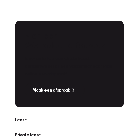
Plan een
Werkplaatsafspraak
Is uw auto toe aan Onderhoud,
Bandenwissel of een Vakantiecheck? Plan
online een afspraak!
Maak een afspraak
Lease
Private lease