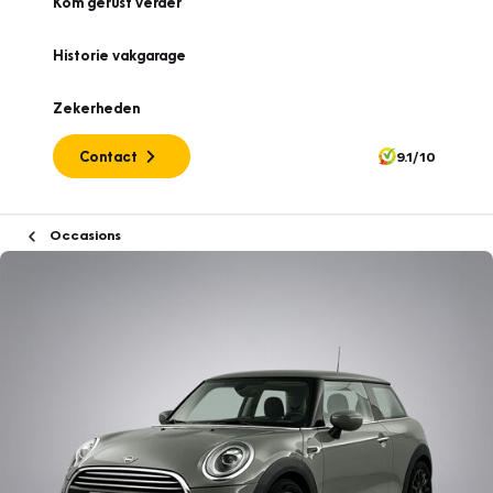
Kom gerust verder
Historie vakgarage
Zekerheden
Contact
9.1/10
Occasions