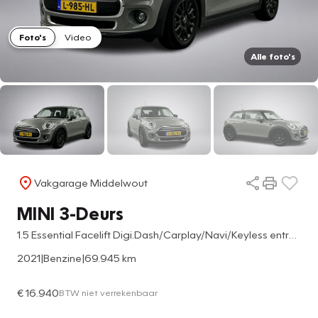
Foto's
Video
Alle foto's
Vakgarage Middelwout
MINI 3-Deurs
1.5 Essential Facelift Digi.Dash/Carplay/Navi/Keyless entry/Park.sens
2021
|
Benzine
|
69.945 km
€ 16.940
BTW niet verrekenbaar