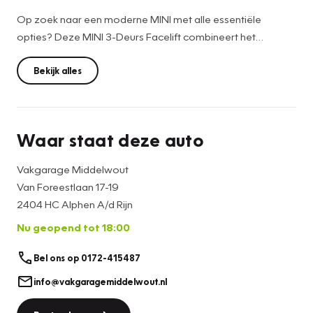
Op zoek naar een moderne MINI met alle essentiële
opties? Deze MINI 3-Deurs Facelift combineert het
iconische design met de nieuwste technologie. Dankzij Full
Map Navigatie, Apple CarPlay, het volledig digitale
Bekijk alles
instrumentenpaneel, Keyless Entry en parkeersensoren
achter geniet je iedere rit van optimaal comfort en
gebruiksgemak.
Waar staat deze auto
De krachtige en zuinige 1.5 benzinemotor is gekoppeld aan
Vakgarage Middelwout
een 6-versnellingsbak, wat zorgt voor een sportieve
Van Foreestlaan 17-19
rijbeleving. Daarnaast is deze MINI uitgevoerd in metallic
2404 HC Alphen A/d Rijn
lak, voorzien van LED-achterlichten, Matrix LED-
Nu geopend tot 18:00
koplampen, 15 inch lichtmetalen velgen, Bluetooth,
multifunctioneel stuurwiel, airconditioning, DAB+ radio,
Bel ons op 0172-415487
WiFi-voorbereiding, regensensor en verwarmbare
buitenspiegels.
info@vakgaragemiddelwout.nl