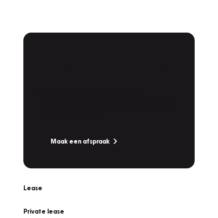
Plan een
Werkplaatsafspraak
Is uw auto toe aan Onderhoud,
Bandenwissel of een Vakantiecheck? Plan
online een afspraak!
Maak een afspraak
Lease
Private lease