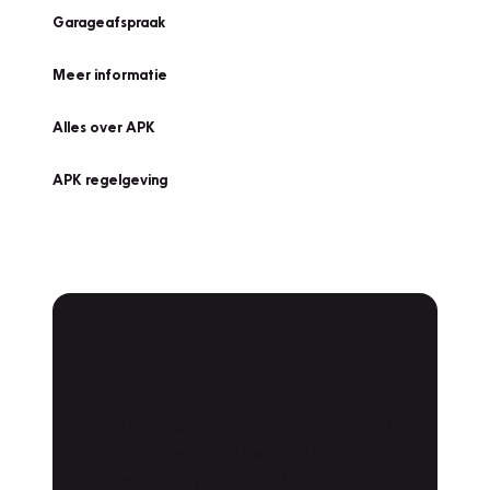
Garageafspraak
Meer informatie
Alles over APK
APK regelgeving
APK Keuring bij
Vakgarage!
Is het weer tijd voor de jaarlijkse APK? Ga
snel naar Vakgarage bij u in de buurt, en ga
zonder zorgen de weg op!