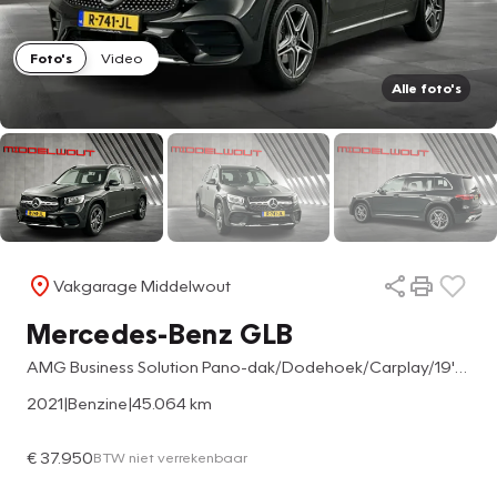
Foto's
Video
Alle foto's
Vakgarage Middelwout
Mercedes-Benz GLB
AMG Business Solution Pano-dak/Dodehoek/Carplay/19'LMV
2021
|
Benzine
|
45.064 km
€ 37.950
BTW niet verrekenbaar