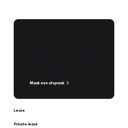
Plan een
Werkplaatsafspraak
Is uw auto toe aan Onderhoud,
Bandenwissel of een Vakantiecheck? Plan
online een afspraak!
Maak een afspraak
Lease
Private lease