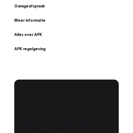
Garageafspraak
Meer informatie
Alles over APK
APK regelgeving
APK Keuring bij
Vakgarage!
Is het weer tijd voor de jaarlijkse APK? Ga
snel naar Vakgarage bij u in de buurt, en ga
zonder zorgen de weg op!