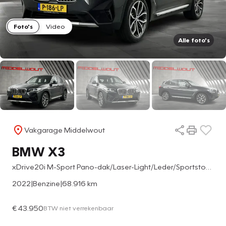
Foto's
Video
Alle foto's
Vakgarage Middelwout
BMW X3
xDrive20i M-Sport Pano-dak/Laser-Light/Leder/Sportstoel/360*Camera
2022
|
Benzine
|
68.916 km
€ 43.950
BTW niet verrekenbaar