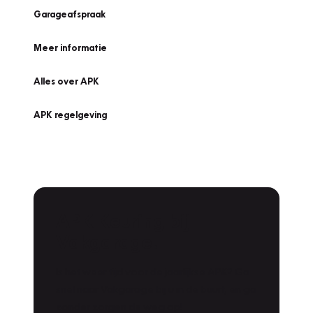
Garageafspraak
Meer informatie
Alles over APK
APK regelgeving
APK Keuring bij
Vakgarage!
Is het weer tijd voor de jaarlijkse APK? Ga
snel naar Vakgarage bij u in de buurt, en ga
zonder zorgen de weg op!