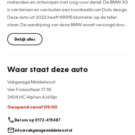
materialen en ontworpen met oog voor detail. De BMW X3
is van binnen en van buiten een toonbeeld van Duits design.
Deze auto uit 2022 heeft 68916 kilometer op de teller
staan. De aandrijving van deze BMW wordt verzorgd door
een viercilinder benzinemotor en een automatische
transmissie. De luxe van het lederen interieur,
Bekijk alles
gecombineerd met het gemak van het elektrisch bediende
glazen panorama dak en de superhandige elektrisch
bedienbare achterklep zorgen voor een wel heel complete
Waar staat deze auto
uitvoering. De verwarmbare voorstoelen zijn een weldaad
voor rug en schouders. De strakke sportstoelen hebben
Vakgarage Middelwout
niet alleen de looks, maar bewijzen ook hun functie als u
Van Foreestlaan 17-19
wat meer vraagt in de uitdagende bochten. In deze BMW
2404 HC Alphen A/d Rijn
profiteert u onder andere ook van: 20 inch lichtmetalen
Geopend vanaf 09:00
velgen, LED-koplampen, warmtewerend glas, in delen
neerklapbare achterbank, LED-achterlichten en elektrisch
Bel ons op 0172-415487
verstelbare lendensteun.
info@vakgaragemiddelwout.nl