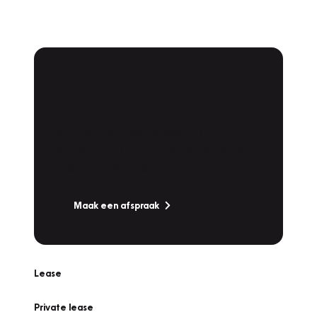
Plan een
Werkplaatsafspraak
Is uw auto toe aan Onderhoud,
Bandenwissel of een Vakantiecheck? Plan
online een afspraak!
Maak een afspraak
Lease
Private lease